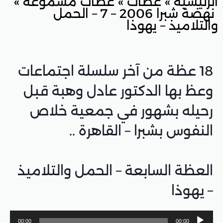
ت
»
عظات مسموعة
»
نهضة شبرا 2006 – 7 – الحمل
وذا
 آخر سلسلة اجتماعات
كتور عادل وهبة قبل
ر في جمعية خلاص
– القاهرة ..
ة – الحمل والتلاميذ
00:00