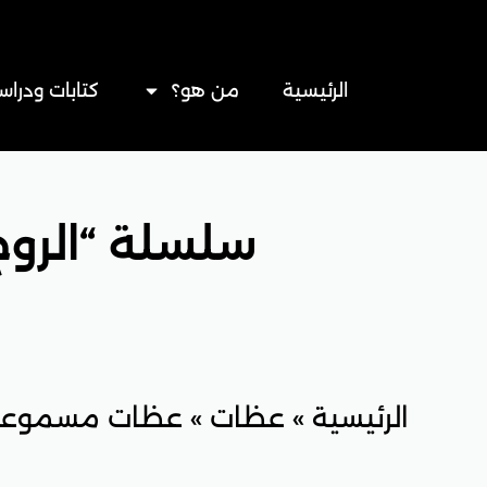
خطي
لى
لمحتوى
الرئيسية
من هو؟
كتابات ودراس
سلسلة “الروح القدس” – 3 –
الرئيسية
»
عظات
»
عظات مسموعة