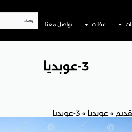
Search
ات
عظات
تواصل معنا
3-عوبديا
قديم
»
عوبديا
»
3-عوبديا