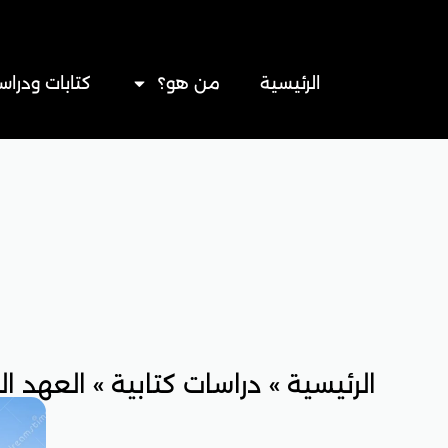
خطي
لى
لمحتوى
الرئيسية
من هو؟
كتابات ودراس
الرئيسية
»
دراسات كتابية
»
العهد ال