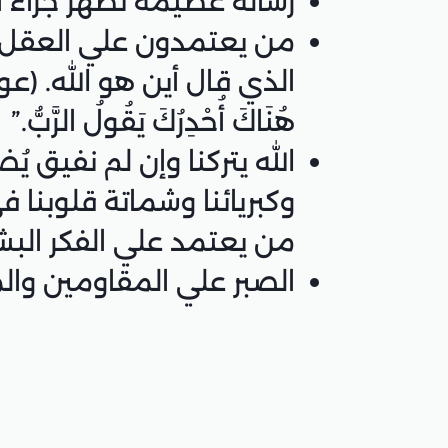
رسالة عظيمة تظهر جزاء الك
من يعتمدون علي العقل الب
هُنَاكَ أُحْدِرُكَ يَقُولُ الرَّبُّ.”
الله يتركنا وإن لم نفيق ي
وكبريائنا وشماتة قلوبنا
من يعتمد علي الفكر البشر
الصبر علي المقاومين وال