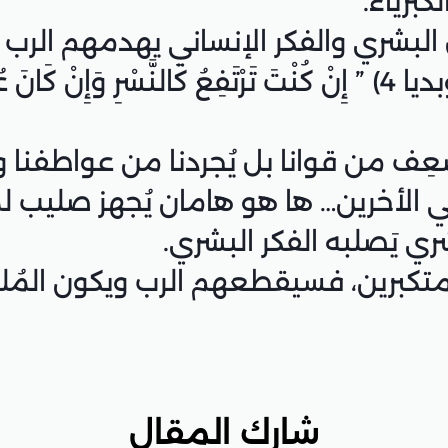
برياء.
شري والفكر الإنساني يهدمهم الرب كــ
الذي قال أين هو الله. (عوبديا 4) ” إِنْ كُنْتَ تَرْتَفِعُ كَالنَ
ُضعِف من قوانا بل يُجردنا من عواطفنا 
 في الأخرين… ها هو هامان يُجهز صليب
ي يَصلبه الفكر البشري.
متكبرين، فسيقطعهم الرب ويكون المُلك
شارك المقال