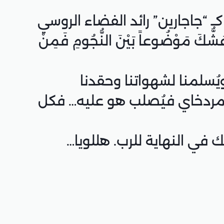
 “جاجارين” رائد الفضاء الروسي
ّسْرِ وَإِنْ كَانَ عُشُّكَ مَوْضُوعاً بَيْنَ النُّجُومِ فَمِنْ
ويُسلمنا لشهواتنا وحقدنا
 لمردخاي فيُصلب هو عليه… فكل
 في النهاية للرب. هللويا…