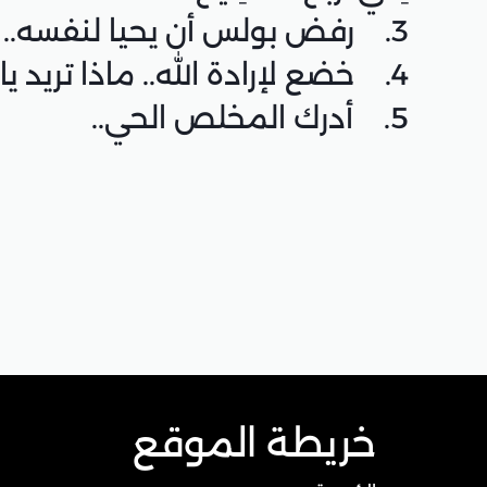
3. رفض بولس أن يحيا لنفسه.. قال لذاتِهِ “لا”.
4. خضع لإرادة الله.. ماذا تريد يارب أن أفعل؟!
5. أدرك المخلص الحي..
خريطة الموقع