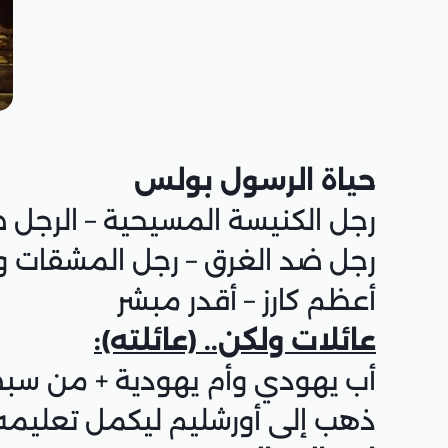
حياة الرسول بولس
رجل الكنيسة المسيحية – الرجل
رجل ضد الغرق – رجل المشقات 
أعظم كارز – أقدر مبشر
عائلات ولكن.. (عائلته):
أب يهودي وأم يهودية + من سب
ذهب إلى أورشليم ليكمل تعليمه 