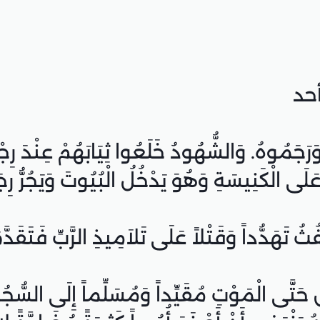
 عَلَى الْكَنِيسَةِ وَهُوَ يَدْخُلُ الْبُيُوتَ وَيَجُرُّ رِج