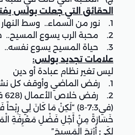
الحقائق التي جعلت بولس يفتح
1. نور من السماء.. وسط النهار – نور حقيقي
2. محبة الرب يسوع المسيح.. صعبٌ عليك – أنا أحبك
3. حياة المسيح يسوع نفسه.. وسماعه عنه
علامات تجديد بولس:
ليس تغير نظام عبادة أو دين
1. رفض الماضي وأوقف كل نشاطه.
2. رفض خلاص الأعمال (628 فريضة روحية) حسبتها خسارة
(في7:3-8) “لَكِنْ مَا كَانَ لِي رِب
خَسَارَةً مِنْ أَجْلِ فَضْلِ مَعْرِفَةِ الْمَسِي
لِكَيْ أَرْبَحَ الْمَسِيحَ”