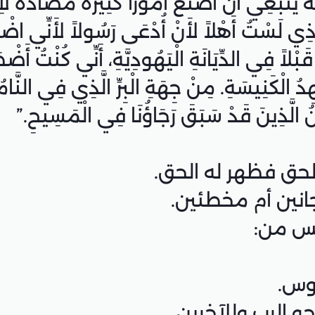
وس.
و الرب وللآخرين.