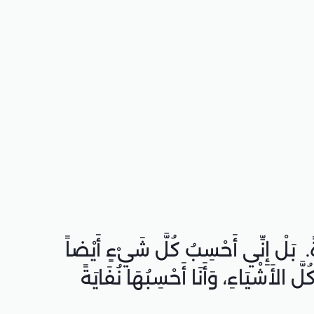
َةً. بَلْ إِنِّي أَحْسِبُ كُلَّ شَيْءٍ أَيْضاً
الأَشْيَاءِ، وَأَنَا أَحْسِبُهَا نُفَايَةً