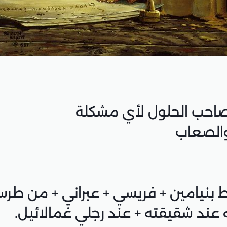
 صاحب الحلول لأي مشكلة
والصعاب
ط بنيامين + فريسي + عبراني + من ط
عند شقيقته + عند رجلي غمالائيل.