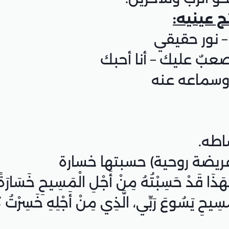
 عينيه:
ْحاً فَهَذَا قَدْ حَسِبْتُهُ مِنْ أَجْلِ الْمَسِيحِ خَسَار
حِ يَسُوعَ رَبِّي، الَّذِي مِنْ أَجْلِهِ خَسِرْتُ كُلَّ 