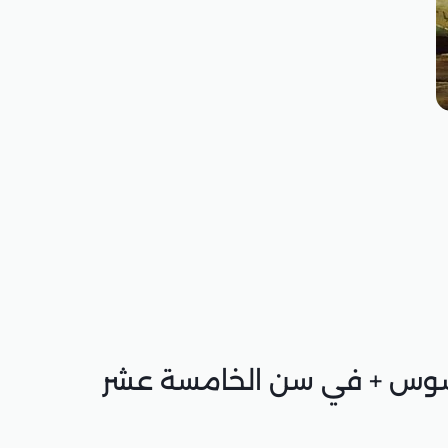
رسوس + في سن الخامسة عشر