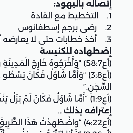
إتصاله باليهود:
1. التخطيط مع القادة
2. رضى برجم إسطفانوس
3. أخذ خطابات حتى لا يعارضه أحد
إضطهاده للكنيسة
(أع58:7) “وَأَخْرَجُوهُ خَارِجَ الْمَدِينَةِ وَرَجَمُوهُ. وَالشُّهُودُ خَلَعُوا ثِيَابَهُمْ عِنْدَ رِجْلَيْ شَابٍّ يُقَالُ لَهُ شَاوُلُ.”
(أع3:8) “وَأَمَّا شَاوُلُ فَكَانَ يَسْطُو
السِّجْنِ.”
(أع1:9) “أَمَّا شَاوُلُ فَكَانَ لَمْ يَزَلْ يَنْفُثُ تَهَدُّداً وَقَتْلاً عَلَى تَلاَمِيذِ الرَّبِّ فَتَقَدَّمَ إِلَى رَئِيسِ الْكَهَنَةِ”
إعترافه بذلك…
(أع4:22) “وَاضْطَهَدْتُ هَذَا الطَّرِيقَ حَتَّى الْمَوْتِ مُقَيِّداً وَمُسَلِّماً إِلَى السُّجُونِ رِجَالاً وَنِسَاءً”