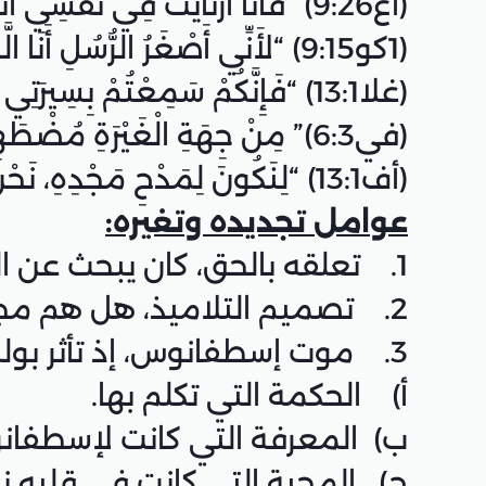
(أع9:26) “فَأَنَا ارْتَأَيْتُ فِي نَفْسِي أَنَّهُ يَنْبَغِي أَنْ أَصْنَعَ أُمُوراً كَثِيرَةً مُضَادَّةً لاِسْمِ يَسُوعَ النَّاصِرِيِّ.”
(1كو9:15) “لأَنِّي أَصْغَرُ الرُّسُلِ أَنَا الَّذِي لَسْتُ أَهْلاً لأَنْ أُدْعَى رَسُولاً لأَنِّي اضْطَهَدْتُ كَنِيسَةَ اللهِ.”
(غلا13:1) “فَإِنَّكُمْ سَمِعْتُمْ بِسِيرَتِي قَبْلاً فِي الدِّيَانَةِ الْيَهُودِيَّةِ، أَنِّي كُنْتُ أَضْطَهِدُ كَنِيسَةَ اللهِ بِإِفْرَاطٍ وَأُتْلِفُهَا.”
(في6:3)” مِنْ جِهَةِ الْغَيْرَةِ مُضْطَهِدُ الْكَنِيسَةِ. مِنْ جِهَةِ الْبِرِّ الَّذِي فِي النَّامُوسِ بِلاَ لَوْمٍ.”
(أف13:1) “لِنَكُونَ لِمَدْحِ مَجْدِهِ، نَحْنُ الَّذِينَ قَدْ سَبَقَ رَجَاؤُنَا فِي الْمَسِيحِ.”
عوامل تجديده وتغيره:
1. تعلقه بالحق، كان يبحث عن الحق فظهر له الحق.
2. تصميم التلاميذ، هل هم مجانين أم مخطئين.
3. موت إسطفانوس، إذ تأثر بولس من:
أ) الحكمة التي تكلم بها.
ب) المعرفة التي كانت لإسطفان
ج) المحبة التي كانت في قلبه نح