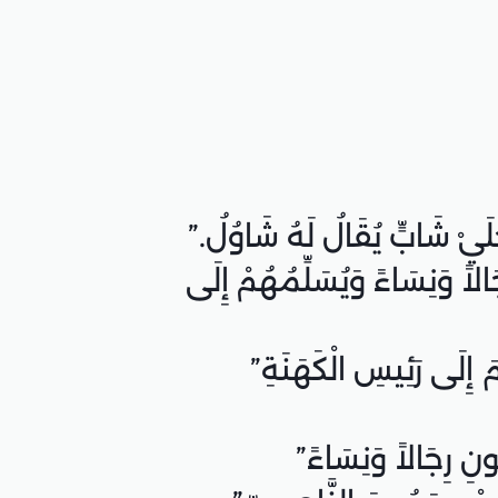
َالاً وَنِسَاءً وَيُسَلِّمُهُمْ إِلَى